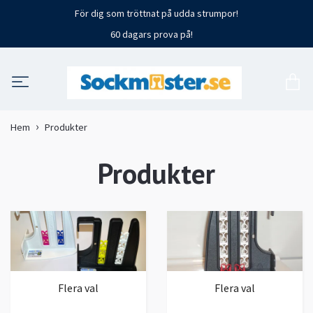
För dig som tröttnat på udda strumpor!
60 dagars prova på!
Hem
Produkter
Produkter
Flera val
Flera val