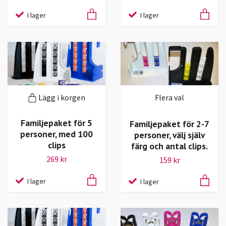
I lager
I lager
Lägg i korgen
Flera val
Familjepaket för 5
Familjepaket för 2-7
personer, med 100
personer, välj själv
clips
färg och antal clips.
269 kr
159 kr
I lager
I lager