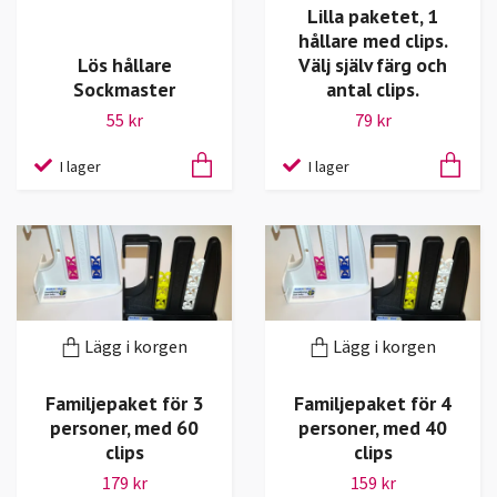
Lilla paketet, 1
hållare med clips.
Lös hållare
Välj själv färg och
Sockmaster
antal clips.
55 kr
79 kr
I lager
I lager
Lägg i korgen
Lägg i korgen
Familjepaket för 3
Familjepaket för 4
personer, med 60
personer, med 40
clips
clips
179 kr
159 kr