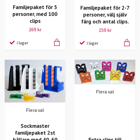
Familjepaket för 5
Familjepaket för 2-7
personer, med 100
personer, välj själv
clips
färg och antal clips.
269 kr
159 kr
I lager
I lager
Flera val
Flera val
Sockmaster
familjepaket 2st
hållare med 40, 60
Extra clips till